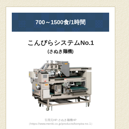
700～1500食/1時間
こんぴらシステムNo.1
(さぬき麺機)
引用元HP:さぬき麺機HP
（https://www.menki.co.jp/products/konpira-no.1）