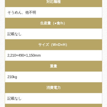
対応麺種
そうめん、他不明
生産量（●食/h）
記載なし
サイズ（W×D×H）
2,210×490×1,150mm
重量
210kg
消費電力
記載なし