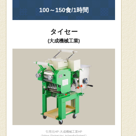
100～150食/1時間
タイセー
(大成機械工業)
引用元HP:大成機械工業HP
（https://taisei-inc.jp/works/taisei/）