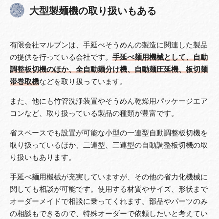
大型製麺機の取り扱いもある
有限会社マルブンは、手延べそうめんの製造に関連した製品
の提供を行っている会社です。
手延べ麺用機械として、自動
調整板切機のほか、全自動麺分け機、自動麺圧延機、板切麺
帯巻取機
などを取り扱っています。
また、他にも竹管洗浄装置やそうめん乾燥用パッケージエア
コンなど、取り扱っている製品の種類が豊富です。
省スペースでも設置が可能な小型の一連型自動調整板切機を
取り扱っているほか、二連型、三連型の自動調整板切機の取
り扱いもあります。
手延べ麺用機械が充実していますが、その他の省力化機械に
関しても相談が可能です。使用する材質やサイズ、形状まで
オーダーメイドで相談に乗ってくれます。部品やパーツのみ
の相談もできるので、特殊オーダーで依頼したいと考えてい