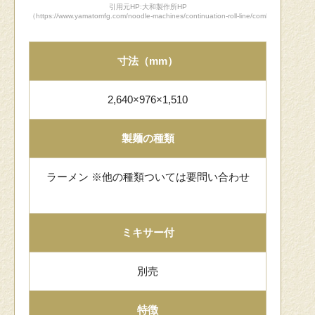
引用元HP:大和製作所HP
（https://www.yamatomfg.com/noodle-machines/continuation-roll-line/combined-machin
寸法（mm）
2,640×976×1,510
製麺の種類
ラーメン ※他の種類ついては要問い合わせ
ミキサー付
別売
特徴