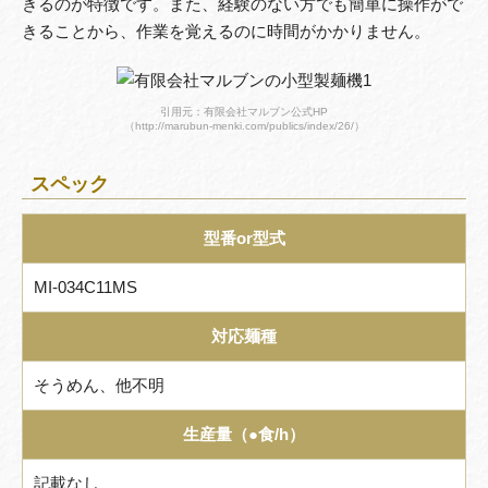
きるのが特徴です。また、経験のない方でも簡単に操作がで
きることから、作業を覚えるのに時間がかかりません。
引用元：有限会社マルブン公式HP
（http://marubun-menki.com/publics/index/26/）
スペック
型番or型式
MI-034C11MS
対応麺種
そうめん、他不明
生産量（●食/h）
記載なし