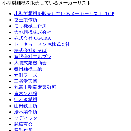
小型製麺機を販売しているメーカーリスト
小型製麺機を販売しているメーカーリスト_TOP
冨士製作所
モリ機械工作所
大弥精機株式会社
株式会社 OGURA
トーキョーメンキ株式会社
株式会社純そば
有限会社マルブン
大隈式麺機商会
春日麺機工業
元町フーズ
三省堂実業
丸富十割蕎麦製麺所
青木ソバ粉
いわき精機
山田鉄工所
湯本製作所
ソディック
武蔵商会
豊製作所