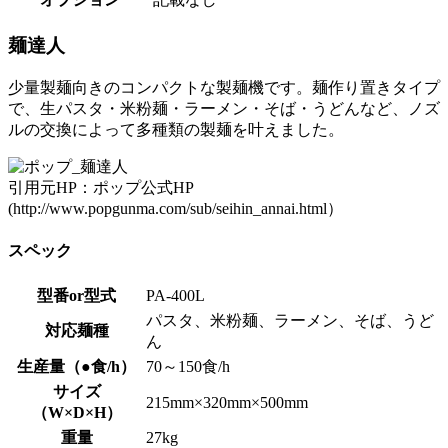
麺達人
少量製麺向きのコンパクトな製麺機です。麺作り置きタイプ
で、生パスタ・米粉麺・ラーメン・そば・うどんなど、ノズ
ルの交換によって多種類の製麺を叶えました。
引用元HP：ポップ公式HP
(http://www.popgunma.com/sub/seihin_annai.html）
スペック
型番or型式
PA-400L
パスタ、米粉麺、ラーメン、そば、うど
対応麺種
ん
生産量（●食/h）
70～150食/h
サイズ
215mm×320mm×500mm
（W×D×H）
重量
27kg