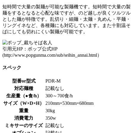
短時間で大量の製麺が可能な製麺機です。短時間で大量の製
麺をするとなると心配な味ですが、のど越しが良くツルツル
とした麺が特徴です。乱切り・細麺・太麺・丸めん・平麺・
リングイネなど、各種麺にも対応しています。また十割温そ
ばにしても切れにくい製麺が可能です。
引用元HP：ポップ公式HP
(http://www.popgunma.com/sub/seihin_annai.html）
スペック
型番or型式
PDR-M
対応麺種
記載なし
生産量（●食/h）
300～700食/h
サイズ（W×D×H）
210mm×530mm×680mm
重量
30kg
消費電力
350w
ミキサーのサイズ
記載なし
オプション
記載なし