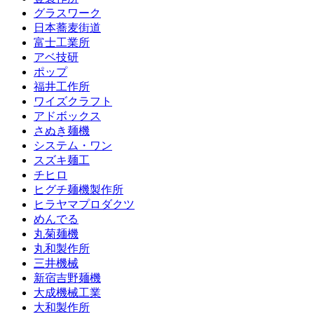
グラスワーク
日本蕎麦街道
富士工業所
アベ技研
ポップ
福井工作所
ワイズクラフト
アドボックス
さぬき麺機
システム・ワン
スズキ麺工
チヒロ
ヒグチ麺機製作所
ヒラヤマプロダクツ
めんでる
丸菊麺機
丸和製作所
三井機械
新宿吉野麺機
大成機械工業
大和製作所