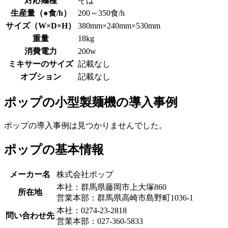
対応麺種
そば
生産量（●食/h）
200～350食/h
サイズ（W×D×H）
380mm×240mm×530mm
重量
18kg
消費電力
200w
ミキサーのサイズ
記載なし
オプション
記載なし
ポップの小型製麺機の導入事例
ポップの導入事例は見つかりませんでした。
ポップの基本情報
メーカー名
株式会社ポップ
本社：群馬県藤岡市上大塚860
所在地
営業本部：群馬県高崎市島野町1036-1
本社：0274-23-2818
問い合わせ先
営業本部：027-360-5833