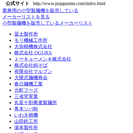
公式サイト
http://www.popgunma.com/index.html
業務用の小型製麺機を販売している
メーカーリストを見る
小型製麺機を販売しているメーカーリスト
冨士製作所
モリ機械工作所
大弥精機株式会社
株式会社 OGURA
トーキョーメンキ株式会社
株式会社純そば
有限会社マルブン
大隈式麺機商会
春日麺機工業
元町フーズ
三省堂実業
丸富十割蕎麦製麺所
青木ソバ粉
いわき精機
山田鉄工所
湯本製作所