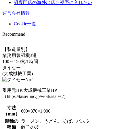
麺専門店の海外出店も視野に入れたい
運営会社情報
Cookie一覧
Recommend
【製造量別】
業務用製麺機3選
100～150食/1時間
タイセー
(大成機械工業)
引用元HP:大成機械工業HP
（https://taisei-inc.jp/works/taisei/）
寸法
600×870×1,000
（mm）
製麺の
ラーメン、うどん、そば、パスタ、
種類
餃子の皮