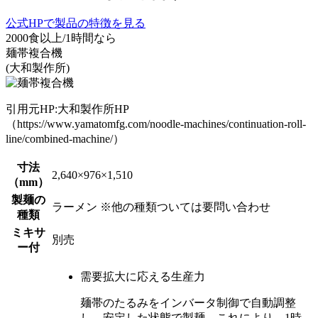
公式HPで製品の特徴を見る
2000食以上/1時間なら
麺帯複合機
(大和製作所)
引用元HP:大和製作所HP
（https://www.yamatomfg.com/noodle-machines/continuation-roll-
line/combined-machine/）
寸法
2,640×976×1,510
（mm）
製麺の
ラーメン ※他の種類ついては要問い合わせ
種類
ミキサ
別売
ー付
需要拡大に応える生産力
麺帯のたるみをインバータ制御で自動調整
し、
安定した状態で製麺。
これにより、1時