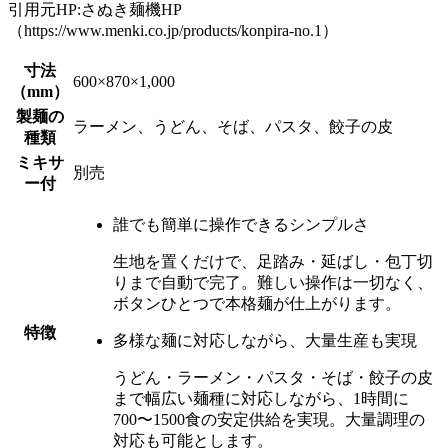
引用元HP:さぬき麺機HP
（https://www.menki.co.jp/products/konpira-no.1）
寸法
600×870×1,000
（mm）
製麺の
ラーメン、うどん、そば、パスタ、餃子の皮
種類
ミキサ
別売
ー付
誰でも簡単に操作できるシンプルさ
生地を置くだけで、
足踏み・延ばし・包丁切
りまで自動で完了。
難しい操作は一切なく、
ボタンひとつで本格麺が仕上がります。
特徴
多様な麺に対応しながら、大量生産も実現
うどん・ラーメン・パスタ・そば・餃子の皮
まで幅広い麺種に対応しながら、
1時間に
700〜1500食の安定供給を実現。
大量調理の
対応も可能とします。