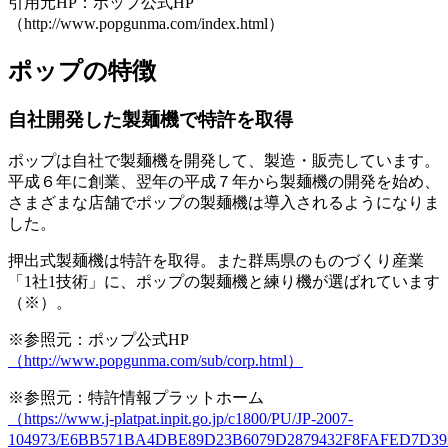
引用元HP：ポップ公式HP
（http://www.popgunma.com/index.html）
ポップの特徴
自社開発した製麺機で特許を取得
ポップは自社で製麺機を開発して、製造・販売しています。
平成６年に創業、翌年の平成７年から製麺機の開発を始め、
さまざまな店舗でポップの製麺機は導入されるようになりま
した。
押出式製麺機は特許を取得
。また群馬県のものづくり産業
「1社1技術」に、ポップの製麺機と練り機が選ばれています
（※）。
※参照元：ポップ公式HP
（http://www.popgunma.com/sub/corp.html）
※参照元：特許情報プラットホーム
（https://www.j-platpat.inpit.go.jp/c1800/PU/JP-2007-
104973/E6BB571BA4DBE89D23B6079D2879432F8FAFED7D393