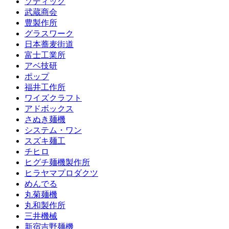
ソディック
武蔵商会
豊製作所
グラスワーク
日本蕎麦街道
富士工業所
アベ技研
ポップ
福井工作所
ワイズクラフト
アドボックス
さぬき麺機
システム・ワン
スズキ麺工
チヒロ
ヒグチ麺機製作所
ヒラヤマプロダクツ
めんでる
丸菊麺機
丸和製作所
三井機械
新宿吉野麺機