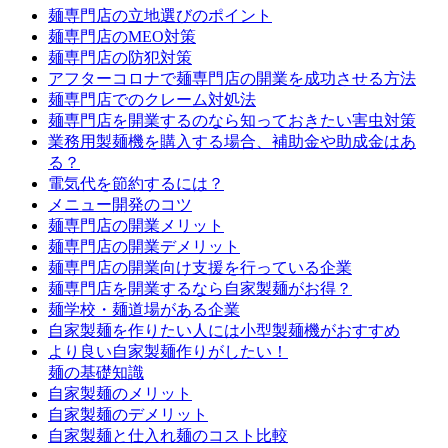
麺専門店の立地選びのポイント
麺専門店のMEO対策
麺専門店の防犯対策
アフターコロナで麺専門店の開業を成功させる方法
麺専門店でのクレーム対処法
麺専門店を開業するのなら知っておきたい害虫対策
業務用製麺機を購入する場合、補助金や助成金はあ
る？
電気代を節約するには？
メニュー開発のコツ
麺専門店の開業メリット
麺専門店の開業デメリット
麺専門店の開業向け支援を行っている企業
麺専門店を開業するなら自家製麺がお得？
麺学校・麺道場がある企業
自家製麺を作りたい人には小型製麺機がおすすめ
より良い自家製麺作りがしたい！
麺の基礎知識
自家製麺のメリット
自家製麺のデメリット
自家製麺と仕入れ麺のコスト比較