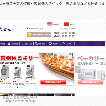
は三省堂実業の特徴や製麺機のスペック、導入事例などを紹介しま
引用元：三省堂実業公式HP
（https://sanseidou.co.jp/)