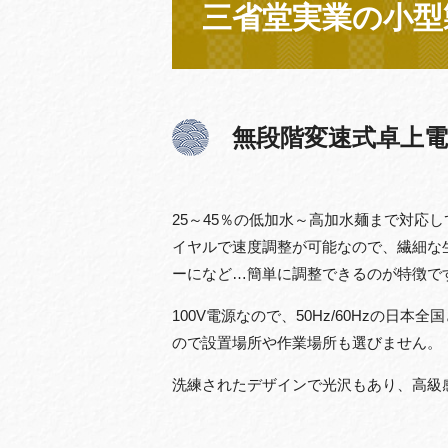
三省堂実業の小型
無段階変速式卓上電
25～45％の低加水～高加水麺まで対応
イヤルで速度調整が可能なので、繊細な
ーになど…簡単に調整できるのが特徴で
100V電源なので、50Hz/60Hzの
ので設置場所や作業場所も選びません。
洗練されたデザインで光沢もあり、高級