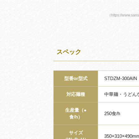
（https://www.sans
スペック
型番or型式
STDZM-300AIN
対応麺種
中華麺・うどん
生産量（●
250食/h
食/h）
サイズ
350×310×490m