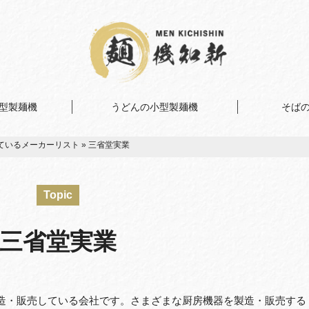
型製麺機
うどんの小型製麺機
そば
ているメーカーリスト
»
三省堂実業
Topic
三省堂実業
造・販売している会社です。さまざまな厨房機器を製造・販売する