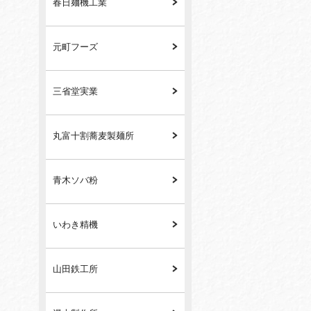
春日麺機工業
元町フーズ
三省堂実業
丸富十割蕎麦製麺所
青木ソバ粉
いわき精機
山田鉄工所