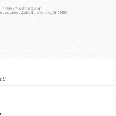
引用元：三省堂実業公式HP
eidou.jp/products/detail.php?product_id=28659）
など
m