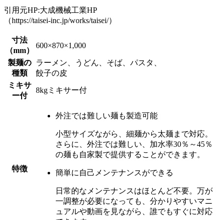
引用元HP:大成機械工業HP
（https://taisei-inc.jp/works/taisei/）
寸法
600×870×1,000
（mm）
製麺の
ラーメン、うどん、そば、パスタ、
種類
餃子の皮
ミキサ
8kgミキサー付
ー付
外注では難しい麺も製造可能
小型サイズながら、細麺から太麺まで対応。
さらに、外注では難しい、加水率30％～45％
の麺も自家製で提供することができます。
特徴
簡単に自己メンテナンスができる
日常的なメンテナンスはほとんど不要。
万が
一調整が必要になっても、分かりやすいマニ
ュアルや動画を見ながら、誰でもすぐに対応