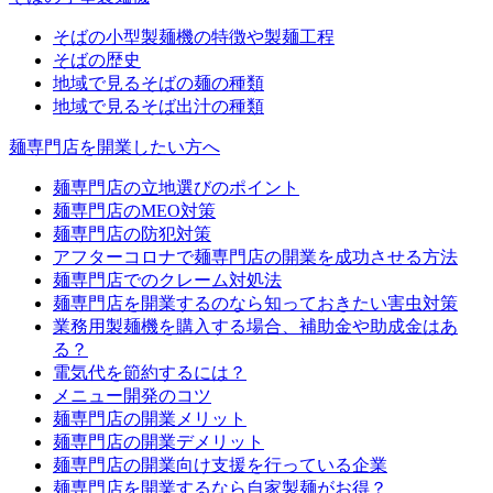
そばの小型製麺機の特徴や製麺工程
そばの歴史
地域で見るそばの麺の種類
地域で見るそば出汁の種類
麺専門店を開業したい方へ
麺専門店の立地選びのポイント
麺専門店のMEO対策
麺専門店の防犯対策
アフターコロナで麺専門店の開業を成功させる方法
麺専門店でのクレーム対処法
麺専門店を開業するのなら知っておきたい害虫対策
業務用製麺機を購入する場合、補助金や助成金はあ
る？
電気代を節約するには？
メニュー開発のコツ
麺専門店の開業メリット
麺専門店の開業デメリット
麺専門店の開業向け支援を行っている企業
麺専門店を開業するなら自家製麺がお得？