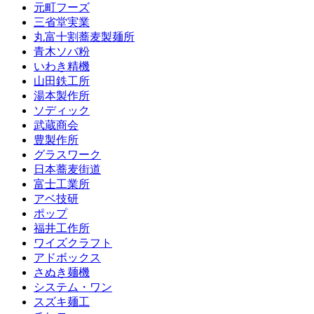
元町フーズ
三省堂実業
丸富十割蕎麦製麺所
青木ソバ粉
いわき精機
山田鉄工所
湯本製作所
ソディック
武蔵商会
豊製作所
グラスワーク
日本蕎麦街道
富士工業所
アベ技研
ポップ
福井工作所
ワイズクラフト
アドボックス
さぬき麺機
システム・ワン
スズキ麺工