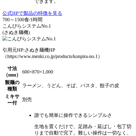
できます。
公式HPで製品の特徴を見る
700～1500食/1時間
こんぴらシステムNo.1
(さぬき麺機)
引用元HP:さぬき麺機HP
（https://www.menki.co.jp/products/konpira-no.1）
寸法
600×870×1,000
（mm）
製麺の
ラーメン、うどん、そば、パスタ、餃子の皮
種類
ミキサ
別売
ー付
誰でも簡単に操作できるシンプルさ
生地を置くだけで、
足踏み・延ばし・包丁切
りまで自動で完了。
難しい操作は一切なく、