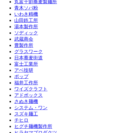
丸富十割蕎麦製麺所
青木ソバ粉
いわき精機
山田鉄工所
湯本製作所
ソディック
武蔵商会
豊製作所
グラスワーク
日本蕎麦街道
富士工業所
アベ技研
ポップ
福井工作所
ワイズクラフト
アドボックス
さぬき麺機
システム・ワン
スズキ麺工
チヒロ
ヒグチ麺機製作所
ヒラヤマプロダクツ