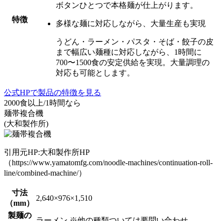
ボタンひとつで本格麺が仕上がります。
特徴
多様な麺に対応しながら、大量生産も実現
うどん・ラーメン・パスタ・そば・餃子の皮
まで幅広い麺種に対応しながら、
1時間に
700〜1500食の安定供給を実現。
大量調理の
対応も可能とします。
公式HPで製品の特徴を見る
2000食以上/1時間なら
麺帯複合機
(大和製作所)
引用元HP:大和製作所HP
（https://www.yamatomfg.com/noodle-machines/continuation-roll-
line/combined-machine/）
寸法
2,640×976×1,510
（mm）
製麺の
ラーメン ※他の種類ついては要問い合わせ