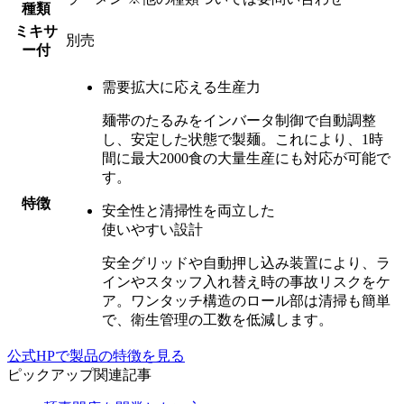
種類
ミキサ
別売
ー付
需要拡大に応える生産力
麺帯のたるみをインバータ制御で自動調整
し、
安定した状態で製麺。
これにより、1時
間に最大2000食の大量生産にも対応が可能で
す。
特徴
安全性と清掃性を両立した
使いやすい設計
安全グリッドや自動押し込み装置により、
ラ
インやスタッフ入れ替え時の事故リスクをケ
ア。
ワンタッチ構造のロール部は清掃も簡単
で、衛生管理の工数を低減します。
公式HPで製品の特徴を見る
ピックアップ関連記事