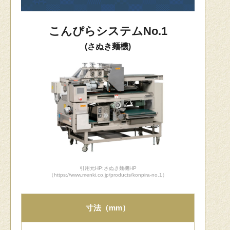
こんぴらシステムNo.1
(さぬき麺機)
引用元HP:さぬき麺機HP
（https://www.menki.co.jp/products/konpira-no.1）
寸法（mm）