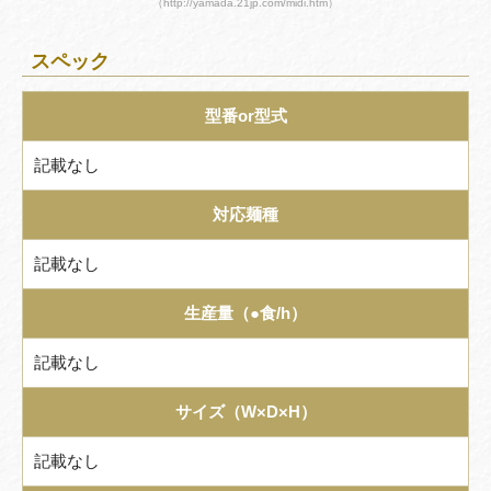
（http://yamada.21jp.com/midi.htm）
スペック
型番or型式
記載なし
対応麺種
記載なし
生産量（●食/h）
記載なし
サイズ（W×D×H）
記載なし