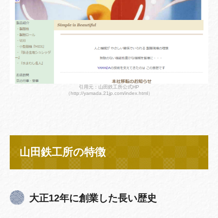
引用元：山田鉄工所公式HP
（http://yamada.21jp.com/index.html）
山田鉄工所の特徴
大正12年に創業した長い歴史