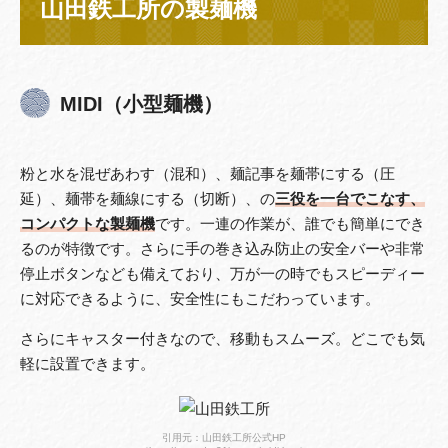
山田鉄工所の製麺機
MIDI（小型麺機）
粉と水を混ぜあわす（混和）、麺記事を麺帯にする（圧
延）、麺帯を麺線にする（切断）、の
三役を一台でこなす、
コンパクトな製麺機
です。一連の作業が、誰でも簡単にでき
るのが特徴です。さらに手の巻き込み防止の安全バーや非常
停止ボタンなども備えており、万が一の時でもスピーディー
に対応できるように、安全性にもこだわっています。
さらにキャスター付きなので、移動もスムーズ。どこでも気
軽に設置できます。
引用元：山田鉄工所公式HP