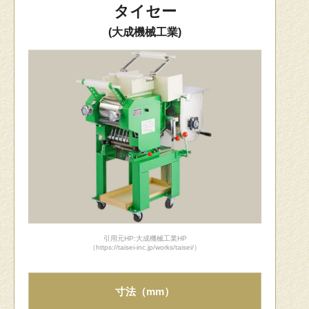
タイセー
(大成機械工業)
引用元HP:大成機械工業HP
（https://taisei-inc.jp/works/taisei/）
寸法（mm）