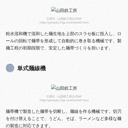
引用元：山田鉄工所公式HP
（http://yamada.21jp.com/menki3.htm）
粉水混和機で混和した麺生地を上部のスラセ板に投入し、ロ
ールの回転で麺帯を形成して自動的に巻き取る機械です。製
麺工程の初期段階で、安定した麺帯づくりを担います。
単式麺線機
引用元：山田鉄工所公式HP
（http://yamada.21jp.com/menki3.htm）
麺帯機で製造した麺帯を切断し、麺線を作る機械です。切刃
を付け替えることで、うどん、そば、ラーメンなど多様な麺
の製造に対応できます。