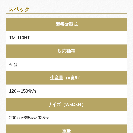
スペック
型番or型式
TM-110HT
対応麺種
そば
生産量（●食/h）
120～150食/h
サイズ（W×D×H）
200㎜×695㎜×335㎜
重量