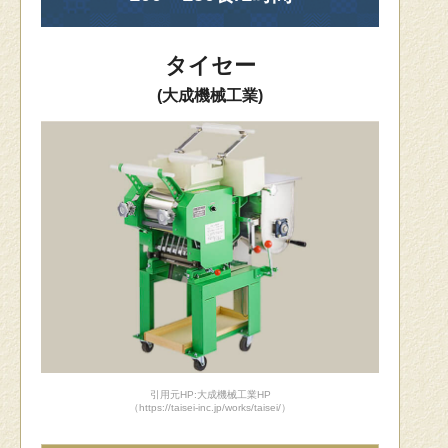
タイセー
(大成機械工業)
引用元HP:大成機械工業HP
（https://taisei-inc.jp/works/taisei/）