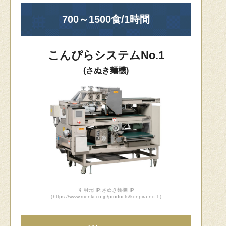
700～1500食/1時間
こんぴらシステムNo.1
(さぬき麺機)
引用元HP:さぬき麺機HP
（https://www.menki.co.jp/products/konpira-no.1）