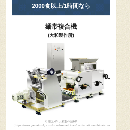
2000食以上/1時間なら
麺帯複合機
(大和製作所)
引用元HP:大和製作所HP
（https://www.yamatomfg.com/noodle-machines/continuation-roll-line/combined-machin