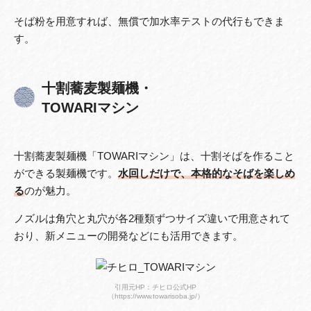
そば粉を用意すれば、無償で加水率テストの代行もできま
す。
十割蕎麦製麺機・
TOWARIマシン
十割蕎麦製麺機「TOWARIマシン」は、十割そばを作ること
ができる製麺機です。
水回しだけで、本格的なそばを楽しめ
る
のが魅力。
ノズルは角穴と丸穴が各2種類ずつサイズ違いで用意されて
おり、新メニューの開発などにも活用できます。
引用元HP：チヒロ公式HP
（https://www.towarisoba.jp/）