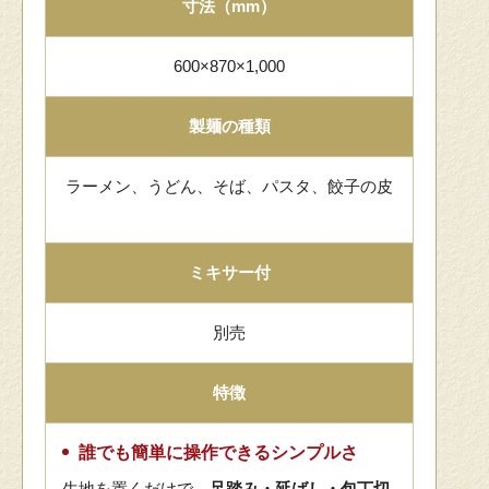
寸法（mm）
600×870×1,000
製麺の種類
ラーメン、うどん、そば、パスタ、餃子の皮
ミキサー付
別売
特徴
誰でも簡単に操作できるシンプルさ
生地を置くだけで、
足踏み・延ばし・包丁切