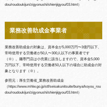
dou/roudoukijun/zigyonushi/shienjigyou/03.html）
業務改善助成金事業者
業務改善助成金の対象は、資本金が5,000万円〜3億円以下、
常時使用する労働者が50人〜300人以下の事業者です
（※）。麺専門店は小売業に該当しますので、資本金5,000
万円以下、常時使用する労働者50人以下の場合に助成金の対
象となります（※）。
参照元：厚生労働省_業務改善助成金
（https://www.mhlw.go.jp/stf/seisakunitsuite/bunya/koyou_rou
dou/roudoukijun/zigyonushi/shienjigyou/03.html）