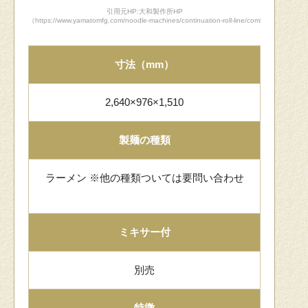
引用元HP:大和製作所HP
（https://www.yamatomfg.com/noodle-machines/continuation-roll-line/combined-machin
寸法（mm）
2,640×976×1,510
製麺の種類
ラーメン ※他の種類ついては要問い合わせ
ミキサー付
別売
特徴