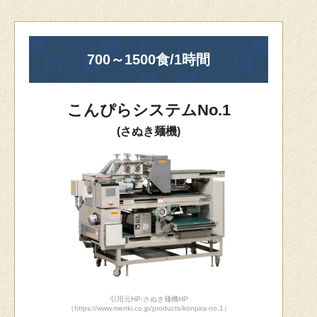
700～1500食/1時間
こんぴらシステムNo.1
(さぬき麺機)
引用元HP:さぬき麺機HP
（https://www.menki.co.jp/products/konpira-no.1）