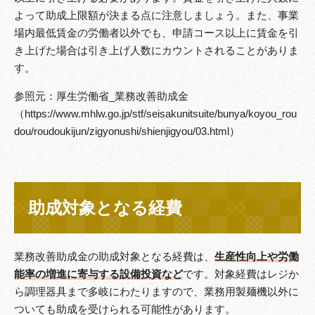
よって助成上限額が決まる点に注意しましょう。また、事業
場内最低賃金の労働者以外でも、申請コース以上に賃金を引
き上げた場合は引き上げ人数にカウントされることがありま
す。
参照元：厚生労働省_業務改善助成金
（https://www.mhlw.go.jp/stf/seisakunitsuite/bunya/koyou_rou
dou/roudoukijun/zigyonushi/shienjigyou/03.html）
助成対象となる経費
業務改善助成金の助成対象となる経費は、
生産性向上や労働
能率の増進に寄与する設備投資など
です。対象経費はレジか
ら調理器具まで多岐にわたりますので、業務用製麺機以外に
ついても助成を受けられる可能性があります。