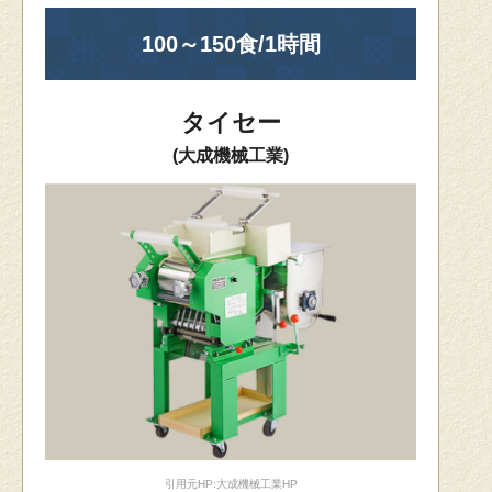
100～150食/1時間
タイセー
(大成機械工業)
引用元HP:大成機械工業HP