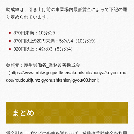
助成率は、引き上げ前の事業場内最低賃金によって下記の通
り定められています。
870円未満：10分の9
870円以上920円未満：5分の4（10分の9）
920円以上：4分の3（5分の4）
参照元：厚生労働省_業務改善助成金
（https://www.mhlw.go.jp/stf/seisakunitsuite/bunya/koyou_rou
dou/roudoukijun/zigyonushi/shienjigyou/03.html）
まとめ
賃金引き上げなどの条件を満たせば、業務改善助成金を利用