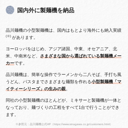
国内外に製麺機を納品
品川麺機の小型製麺機は、国内はもとより海外にも納入実績
(※)
があります。
ヨーロッパをはじめ、アジア諸国、中東、オセアニア、北
米、中南米など、
さまざまな国から選ばれている製麺機メー
カー
です。
品川麺機は、簡単な操作でラーメンから二八そば、手打ち風
うどん、パスタまでさまざまな麺類を作れる
小型製麺機「マ
イティーシリーズ」の生みの親
。
同社の小型製麺機のほとんどが、ミキサーと製麺機が一体と
なっており、麺づくりの工程をすべて1台で行うことができ
ます。
※参照元：品川麺機公式HP（https://www.sinagawa.co.jp/customers.html）