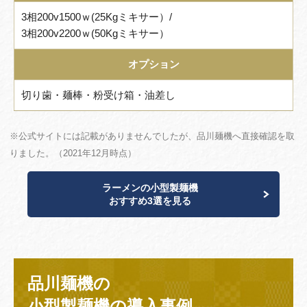
3相200v1500ｗ(25Kgミキサー）/
3相200v2200ｗ(50Kgミキサー）
オプション
切り歯・麺棒・粉受け箱・油差し
※公式サイトには記載がありませんでしたが、品川麺機へ直接確認を取
りました。（2021年12月時点）
ラーメンの小型製麺機
おすすめ3選を見る
品川麺機の
小型製麺機の導入事例