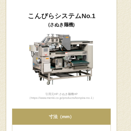
こんぴらシステムNo.1
(さぬき麺機)
引用元HP:さぬき麺機HP
（https://www.menki.co.jp/products/konpira-no.1）
寸法（mm）