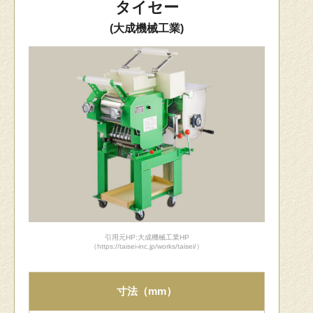
タイセー
(大成機械工業)
引用元HP:大成機械工業HP
（https://taisei-inc.jp/works/taisei/）
寸法（mm）