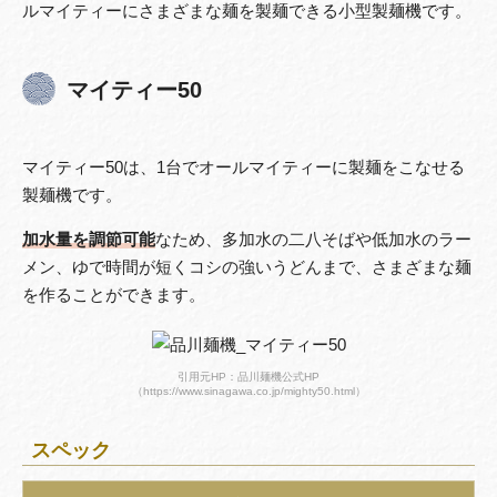
ルマイティーにさまざまな麺を製麺できる小型製麺機です。
マイティー50
マイティー50は、1台でオールマイティーに製麺をこなせる
製麺機です。
加水量を調節可能
なため、多加水の二八そばや低加水のラー
メン、ゆで時間が短くコシの強いうどんまで、さまざまな麺
を作ることができます。
引用元HP：品川麺機公式HP
（https://www.sinagawa.co.jp/mighty50.html）
スペック