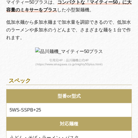
マイティー50プラスは、
コンパクトな「マイティー50」に大
容量のミキサーをプラス
した小型製麺機。
低加水麺から多加水麺まで加水量を調節できるので、低加水
のラーメンや多加水のうどんまで、さまざまな麺を１台で作
れます。
引用元HP：品川麺機公式HP
（https://www.sinagawa.co.jp/mighty50plus.html）
スペック
型番or型式
5WS-SSPB+25
対応麺種
うどん・そば・ラーメン・パスタ